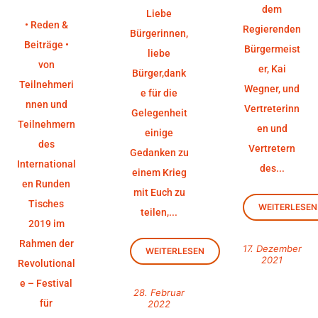
dem
Liebe
• Reden &
Regierenden
Bürgerinnen,
Beiträge •
Bürgermeist
liebe
von
er, Kai
Bürger,dank
Teilnehmeri
Wegner, und
e für die
nnen und
Vertreterinn
Gelegenheit
Teilnehmern
en und
einige
des
Vertretern
Gedanken zu
International
des...
einem Krieg
en Runden
mit Euch zu
Tisches
WEITERLESEN
teilen,...
2019 im
Rahmen der
17. Dezember
WEITERLESEN
2021
Revolutional
e – Festival
28. Februar
für
2022