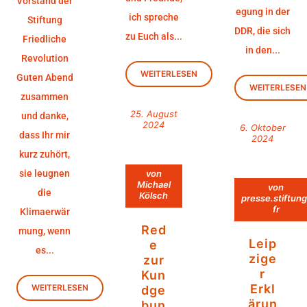
Vorstand der
egung in der
ich spreche
Stiftung
DDR, die sich
zu Euch als...
Friedliche
in den...
Revolution
WEITERLESEN
Guten Abend
WEITERLESEN
zusammen
25. August
und danke,
2024
6. Oktober
dass Ihr mir
2024
kurz zuhört,
sie leugnen
von
Michael
von
die
Kölsch
presse.stiftung
fr
Klimaerwär
Red
mung, wenn
Leip
e
es...
zige
zur
r
Kun
Erkl
WEITERLESEN
dge
ärun
bun