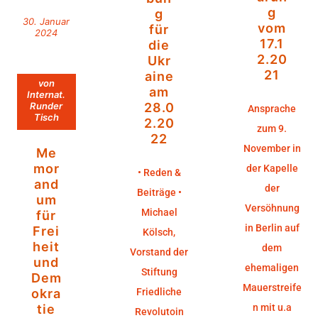
g
g
30. Januar
vom
für
2024
17.1
die
2.20
Ukr
21
aine
von
am
Internat.
Runder
28.0
Ansprache
Tisch
2.20
zum 9.
22
November in
Me
mor
der Kapelle
• Reden &
and
der
Beiträge •
um
Versöhnung
Michael
für
in Berlin auf
Frei
Kölsch,
heit
dem
Vorstand der
und
ehemaligen
Stiftung
Dem
Mauerstreife
okra
Friedliche
tie
n mit u.a
Revolutoin