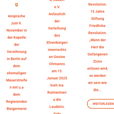
g
Revolution.
e.V.
15 Jahre
Anlässlich
Ansprache
Stiftung
der
zum 9.
Friedliche
Verleihung
November in
Revolution.
des
der Kapelle
„Wenn der
Ehrenbürgeri
der
Herr die
nnenrechts
Versöhnung
Gefangenen
an Gesine
in Berlin auf
Zions
Oltmanns
dem
erlösen wird,
am 15.
ehemaligen
so werden
Januar 2025
Mauerstreife
wir sein wie
hielt Ina
n mit u.a
die...
Rumiantsev
dem
a die
Regierenden
WEITERLESEN
Laudatio.
Bürgermeist
Sehr