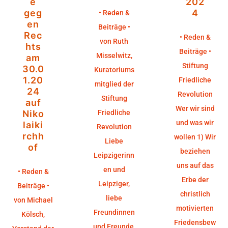
e
202
geg
4
• Reden &
en
Beiträge •
Rec
• Reden &
von Ruth
hts
Beiträge •
Misselwitz,
am
Stiftung
30.0
Kuratoriums
1.20
Friedliche
mitglied der
24
Revolution
Stiftung
auf
Wer wir sind
Niko
Friedliche
und was wir
laiki
Revolution
rchh
wollen 1) Wir
Liebe
of
beziehen
Leipzigerinn
uns auf das
en und
• Reden &
Erbe der
Leipziger,
Beiträge •
christlich
liebe
von Michael
motivierten
Freundinnen
Kölsch,
Friedensbew
und Freunde,