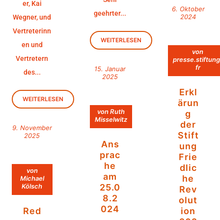
er, Kai
6. Oktober
geehrter...
2024
Wegner, und
Vertreterinn
WEITERLESEN
en und
von
Vertretern
presse.stiftung
fr
15. Januar
des...
2025
Erkl
WEITERLESEN
ärun
von
Ruth
g
Misselwitz
der
9. November
Stift
2025
Ans
ung
prac
Frie
he
dlic
von
am
he
Michael
Kölsch
25.0
Rev
8.2
olut
024
Red
ion