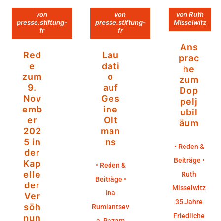
von
von
von
Ruth
presse.stiftung-
presse.stiftung-
Misselwitz
fr
fr
Ans
Red
Lau
prac
e
dati
he
zum
o
zum
9.
auf
Dop
Nov
Ges
pelj
emb
ine
ubil
er
Olt
äum
202
man
5 in
ns
• Reden &
der
Beiträge •
Kap
• Reden &
elle
Ruth
Beiträge •
der
Misselwitz
Ina
Ver
35 Jahre
söh
Rumiantsev
Friedliche
nun
a, Razam