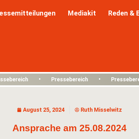
essemitteilungen
Mediakit
Reden & 
ssebereich • Pressebereich • Presseber
August 25, 2024
Ruth Misselwitz
Ansprache am 25.08.2024