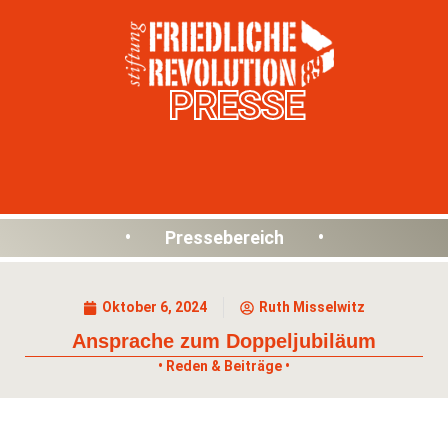
PRESSE
• Pressebereich •
Oktober 6, 2024
Ruth Misselwitz
Ansprache zum Doppeljubiläum
• Reden & Beiträge •