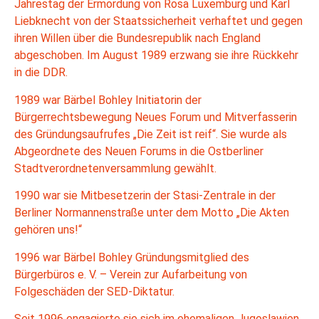
Jahrestag der Ermordung von Rosa Lu­xemburg und Karl
Liebknecht von der Staatssicherheit verhaftet und gegen
ihren Willen über die Bundesrepublik nach England
abgeschoben. Im August 1989 er­zwang sie ihre Rückkehr
in die DDR.
1989 war Bärbel Bohley Initiatorin der
Bürgerrechtsbewegung Neues Forum und Mit­verfasserin
des Gründungsaufrufes „Die Zeit ist reif“. Sie wurde als
Abgeordnete des Neuen Forums in die Ostberliner
Stadtverordnetenversammlung gewählt.
1990 war sie Mitbesetzerin der Stasi-Zentrale in der
Berliner Normannenstraße unter dem Motto „Die Akten
gehören uns!“
1996 war Bärbel Bohley Gründungsmitglied des
Bürgerbüros e. V. – Verein zur Auf­arbeitung von
Folgeschäden der SED-Diktatur.
Seit 1996 engagierte sie sich im ehemaligen Jugoslawien