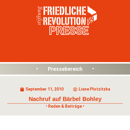
PRESSE
• Pressebereich •
September 11, 2010
Liane Plotzitzka
Nachruf auf Bärbel Bohley
• Reden & Beiträge •