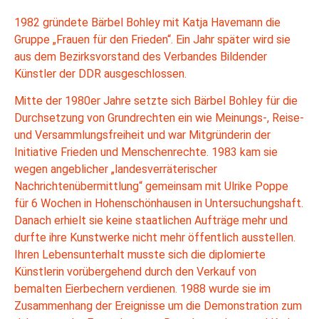
1982 gründete Bärbel Bohley mit Katja Havemann die
Gruppe „Frauen für den Frie­den“. Ein Jahr später wird sie
aus dem Bezirksvorstand des Verbandes Bildender
Künstler der DDR ausgeschlossen.
Mitte der 1980er Jahre setzte sich Bärbel Bohley für die
Durchsetzung von Grund­rechten ein wie Meinungs-, Reise-
und Versammlungsfreiheit und war Mitgründerin der
Initiative Frieden und Menschenrechte. 1983 kam sie
wegen angeblicher „lan­desverräterischer
Nachrichtenübermittlung“ gemeinsam mit Ulrike Poppe
für 6 Wo­chen in Hohenschönhausen in Untersuchungshaft.
Danach erhielt sie keine staatli­chen Aufträge mehr und
durfte ihre Kunstwerke nicht mehr öffentlich ausstellen.
Ih­ren Lebensunterhalt musste sich die diplomierte
Künstlerin vorübergehend durch den Verkauf von
bemalten Eierbechern verdienen. 1988 wurde sie im
Zusammenhang der Ereignisse um die Demonstration zum