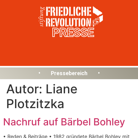
PRESSE
• Pressebereich •
Autor:
Liane
Plotzitzka
Nachruf auf Bärbel Bohley
• Reden & Beiträge • 1982 gründete Bärbel Bohley mit