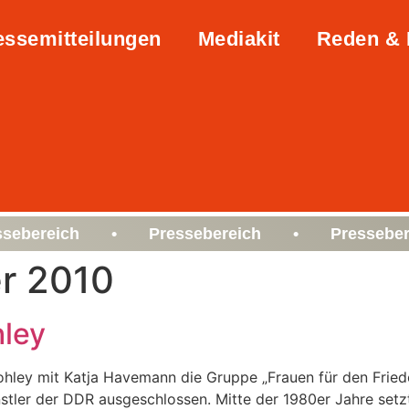
essemitteilungen
Mediakit
Reden & 
ssebereich • Pressebereich • Presseber
r 2010
hley
hley mit Katja Havemann die Gruppe „Frauen für den Frie­de
tler der DDR ausgeschlossen. Mitte der 1980er Jahre setzt