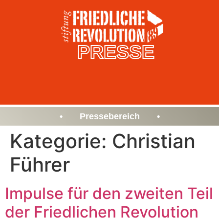
PRESSE
• Pressebereich •
Kategorie:
Christian
Führer
Impulse für den zweiten Teil
der Friedlichen Revolution