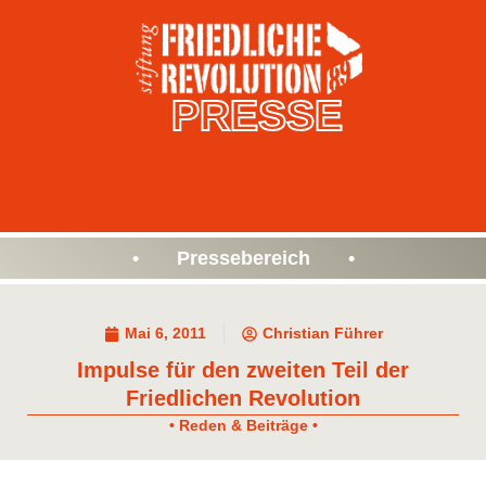
PRESSE
• Pressebereich •
Mai 6, 2011
Christian Führer
Impulse für den zweiten Teil der
Friedlichen Revolution
• Reden & Beiträge •