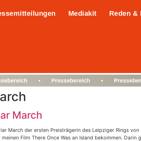
essemitteilungen
Mediakit
Reden & 
ssebereich • Pressebereich • Presseber
March
iar March
iar March der ersten Preisträgerin des Leipziger Rings vo
ür meinen Film There Once Was an Island bekommen. Darin g