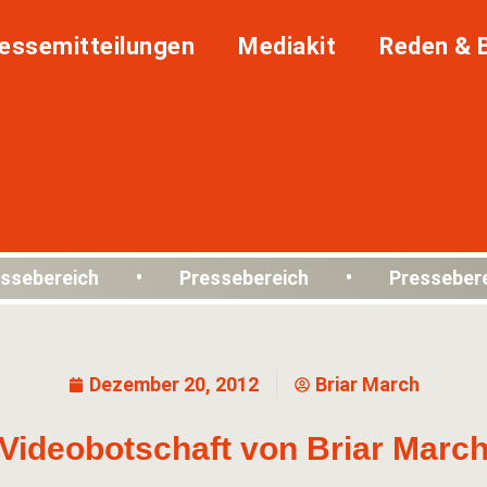
essemitteilungen
Mediakit
Reden & 
ssebereich • Pressebereich • Presseber
Dezember 20, 2012
Briar March
Videobotschaft von Briar Marc