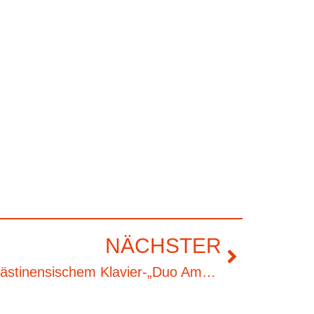
NÄCHSTER
Konzert mit israelisch-palästinensischem Klavier-„Duo Amal“ in Leipzig