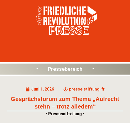
PRESSE
• Pressebereich •
Juni 1, 2026
presse.stiftung-fr
Gesprächsforum zum Thema „Aufrecht
stehn – trotz alledem“
• Pressemitteilung •