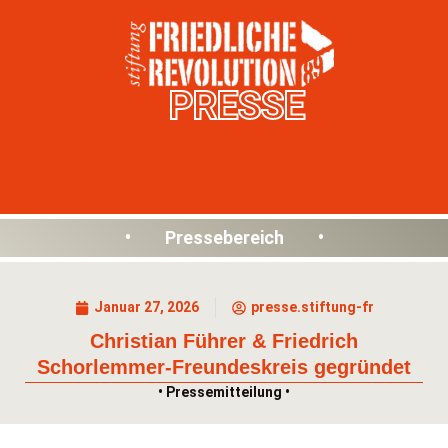
PRESSE
• Pressebereich •
Januar 27, 2026
presse.stiftung-fr
Christian Führer & Friedrich
Schorlemmer-Freundeskreis gegründet
• Pressemitteilung •