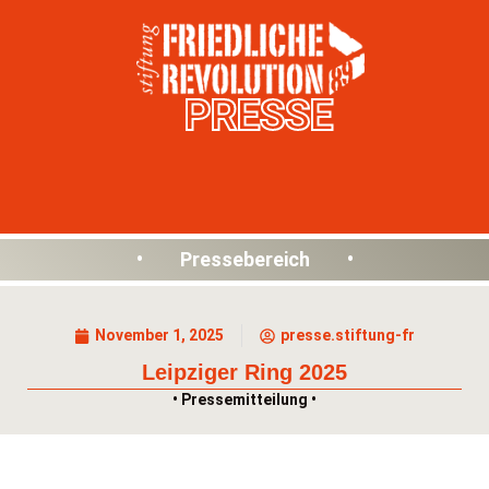
PRESSE
• Pressebereich •
November 1, 2025
presse.stiftung-fr
Leipziger Ring 2025
• Pressemitteilung •