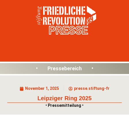
PRESSE
• Pressebereich •
November 1, 2025
presse.stiftung-fr
Leipziger Ring 2025
• Pressemitteilung •