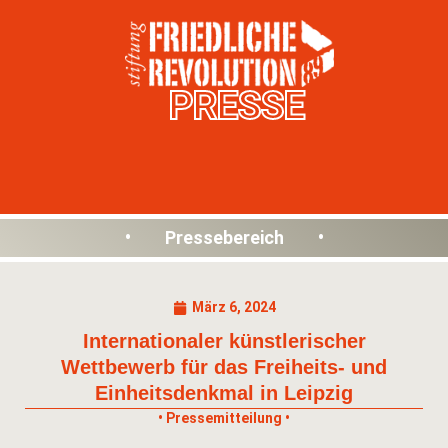
PRESSE
• Pressebereich •
März 6, 2024
Internationaler künstlerischer
Wettbewerb für das Freiheits- und
Einheitsdenkmal in Leipzig
• Pressemitteilung •