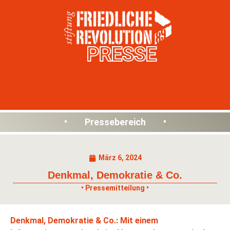
PRESSE
• Pressebereich •
März 6, 2024
Denkmal, Demokratie & Co.
• Pressemitteilung •
Denkmal, Demokratie & Co.: Mit einem