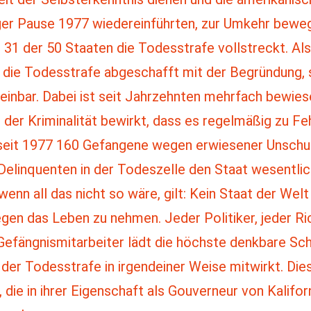
ger Pause 1977 wiedereinführten, zur Umkehr beweg
 31 der 50 Staaten die Todesstrafe vollstreckt. Als
die Todesstrafe abgeschafft mit der Begründung, s
inbar. Dabei ist seit Jahrzehnten mehrfach bewies
 der Kriminalität bewirkt, dass es regelmäßig zu Fe
 seit 1977 160 Gefangene wegen erwiesener Unsch
elinquenten in der Todeszelle den Staat wesentlic
enn all das nicht so wäre, gilt: Kein Staat der Wel
 das Leben zu nehmen. Jeder Politiker, jeder Rich
fängnismitarbeiter lädt die höchste denkbare Schu
er Todesstrafe in irgendeiner Weise mitwirkt. Dies 
 die in ihrer Eigenschaft als Gouverneur von Kalifo