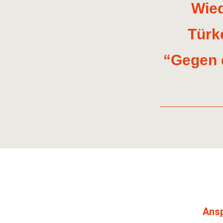
Wied
Türk
“Gegen d
Ansp