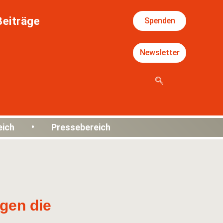
Beiträge
Spenden
Newsletter
eich • Pressebereich
gen die