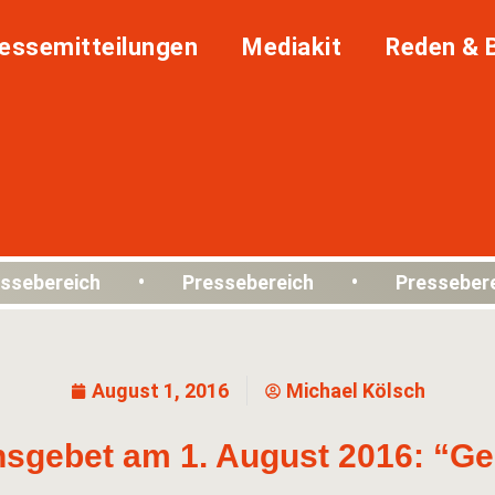
essemitteilungen
Mediakit
Reden & 
ssebereich • Pressebereich • Presseber
August 1, 2016
Michael Kölsch
nsgebet am 1. August 2016: “Ge