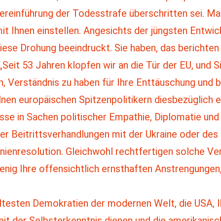
edereinführung der Todesstrafe überschritten sei. 
it Ihnen einstellen. Angesichts der jüngsten Entwic
diese Drohung beeindruckt. Sie haben, das berichte
: „Seit 53 Jahren klopfen wir an die Tür der EU, und 
n, Verständnis zu haben für Ihre Enttäuschung und b
lnen europäischen Spitzenpolitikern diesbezüglich 
e in Sachen politischer Empathie, Diplomatie und
der Beitrittsverhandlungen mit der Ukraine oder des
ienresolution. Gleichwohl rechtfertigen solche Ver
nig Ihre offensichtlich ernsthaften Anstrengungen,
 ältesten Demokratien der modernen Welt, die USA, I
it der Selbsterkenntnis dienen und die amerikanisc