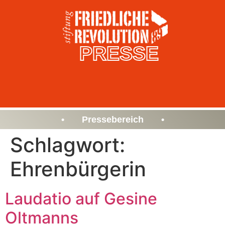
PRESSE
• Pressebereich •
Schlagwort:
Ehrenbürgerin
Laudatio auf Gesine
Oltmanns