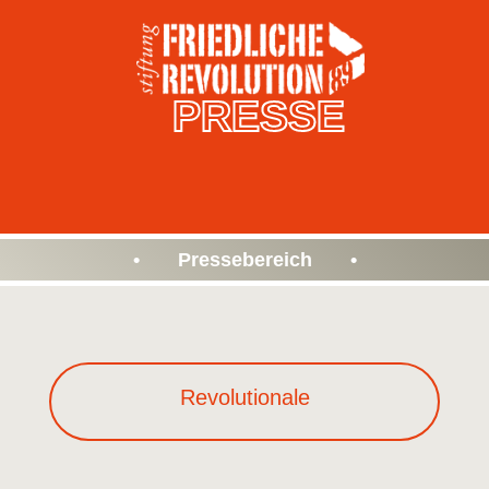
PRESSE
• Pressebereich •
Revolutionale