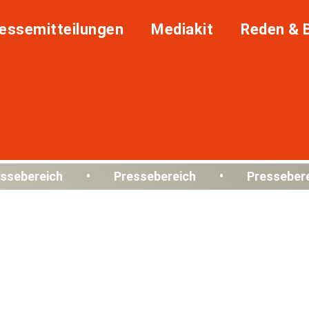
essemitteilungen
Mediakit
Reden & 
ssebereich • Pressebereich • Presseber