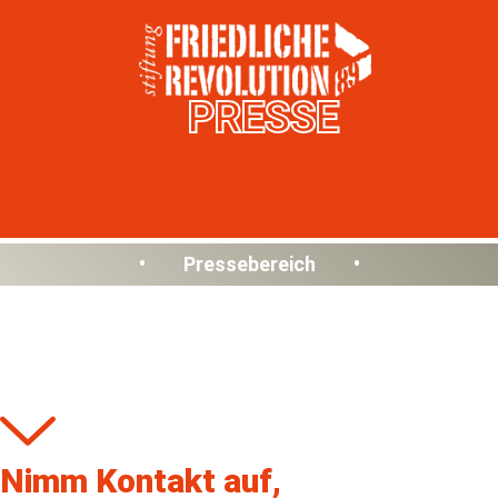
PRESSE
• Pressebereich •
Nimm Kontakt auf,