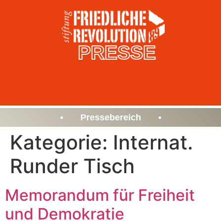
PRESSE
• Pressebereich •
Kategorie:
Internat.
Runder Tisch
Memorandum für Freiheit
und Demokratie