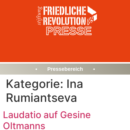
PRESSE
• Pressebereich •
Kategorie:
Ina
Rumiantseva
Laudatio auf Gesine
Oltmanns