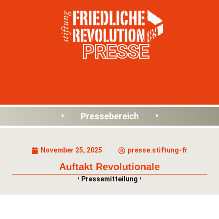
PRESSE
• Pressebereich •
November 25, 2025
presse.stiftung-fr
Auftakt Revolutionale
• Pressemitteilung •