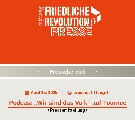
PRESSE
• Pressebereich •
April 25, 2025
presse.stiftung-fr
Podcast „Wir sind das Volk“ auf Tournee
• Pressemitteilung •