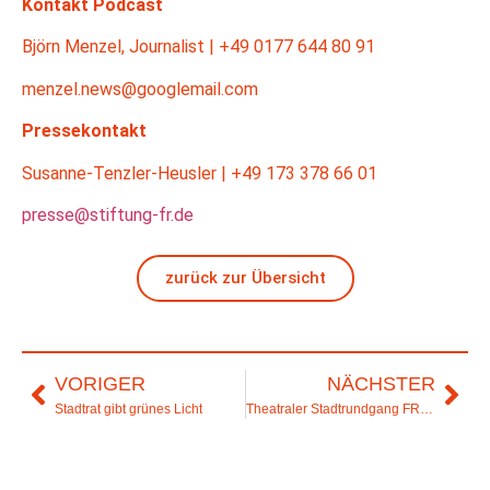
Kontakt Podcast
Björn Menzel, Journalist | +49 0177 644 80 91
menzel.news@googlemail.com
Pressekontakt
Susanne-Tenzler-Heusler | +49 173 378 66 01
presse@stiftung-fr.de
zurück zur Übersicht
VORIGER
NÄCHSTER
Stadtrat gibt grünes Licht
Theatraler Stadtrundgang FRITZI WAR DABEI geht in die 3. Runde