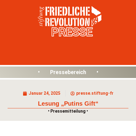
PRESSE
• Pressebereich •
Januar 24, 2025
presse.stiftung-fr
Lesung „Putins Gift“
• Pressemitteilung •