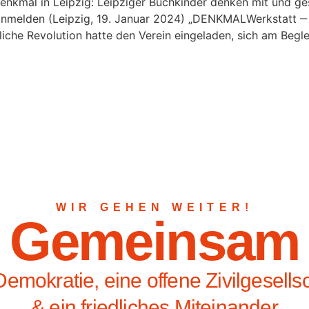
sdenkmal in Leipzig: Leipziger Buchkinder denken mit und
 anmelden (Leipzig, 19. Januar 2024) „DENKMALWerkstatt ‒ F
dliche Revolution hatte den Verein eingeladen, sich am Beg
WIR GEHEN WEITER!
Gemeinsam
Demokratie, eine offene Zivilgesells
& ein friedliches Miteinander