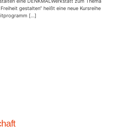
 gestalten eine DENKMALWerkstatt zum Thema
reiheit gestalten“ heißt eine neue Kursreihe
leitprogramm […]
chaft