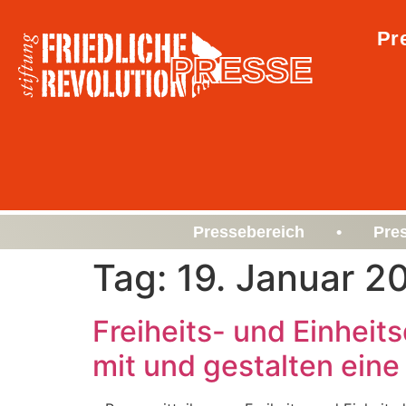
Pr
PRESSE
Pressebereich • Pre
Tag:
19. Januar 2
Freiheits- und Einheit
mit und gestalten ei