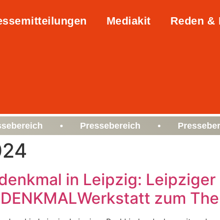
essemitteilungen
Mediakit
Reden & 
ssebereich • Pressebereich • Presseber
024
sdenkmal in Leipzig: Leipzige
ne DENKMALWerkstatt zum The