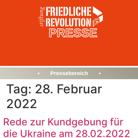
PRESSE
• Pressebereich •
Tag:
28. Februar
2022
Rede zur Kundgebung für
die Ukraine am 28.02.2022