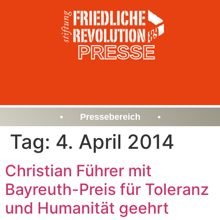
PRESSE
• Pressebereich •
Tag:
4. April 2014
Christian Führer mit
Bayreuth-Preis für Toleranz
und Humanität geehrt