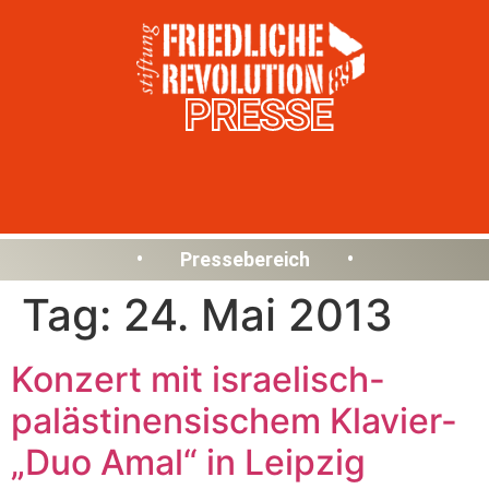
PRESSE
• Pressebereich •
Tag:
24. Mai 2013
Konzert mit israelisch-
palästinensischem Klavier-
„Duo Amal“ in Leipzig