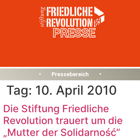
PRESSE
• Pressebereich •
Tag:
10. April 2010
Die Stiftung Friedliche
Revolution trauert um die
„Mutter der Solidarność”